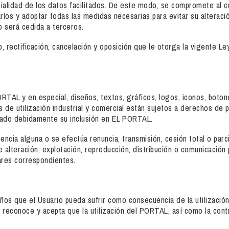
alidad de los datos facilitados. De este modo, se compromete al c
los y adoptar todas las medidas necesarias para evitar su alteració
o será cedida a terceros.
, rectificación, cancelación y oposición que le otorga la vigente 
TAL y en especial, diseños, textos, gráficos, logos, iconos, boton
s de utilización industrial y comercial están sujetos a derechos de
izado debidamente su inclusión en EL PORTAL.
ncia alguna o se efectúa renuncia, transmisión, cesión total o parc
 alteración, explotación, reproducción, distribución o comunicación 
ares correspondientes.
os que el Usuario pueda sufrir como consecuencia de la utilizaci
 reconoce y acepta que la utilización del PORTAL, así como la contr