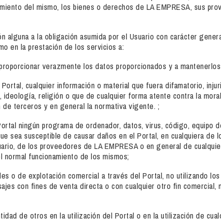
namiento del mismo, los bienes o derechos de LA EMPRESA, sus prov
ón alguna a la obligación asumida por el Usuario con carácter genera
omo en la prestación de los servicios a:
 a proporcionar verazmente los datos proporcionados y a mantenerlos
l Portal, cualquier información o material que fuera difamatorio, inj
o, ideología, religión o que de cualquier forma atente contra la mora
en de terceros y en general la normativa vigente. ;
el Portal ningún programa de ordenador, datos, virus, código, equipo
que sea susceptible de causar daños en el Portal, en cualquiera de l
rio, de los proveedores de LA EMPRESA o en general de cualquier 
 el normal funcionamiento de los mismos;
ales o de explotación comercial a través del Portal, no utilizando lo
nsajes con fines de venta directa o con cualquier otro fin comercial
ntidad de otros en la utilización del Portal o en la utilización de cua