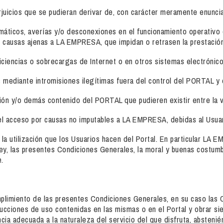
uicios que se pudieran derivar de, con carácter meramente enunciat
formáticos, averías y/o desconexiones en el funcionamiento operativo
 causas ajenas a LA EMPRESA, que impidan o retrasen la prestación 
iciencias o sobrecargas de Internet o en otros sistemas electrónico
s mediante intromisiones ilegítimas fuera del control del PORTAL y
ión y/o demás contenido del PORTAL que pudieren existir entre la ve
ir el acceso por causas no imputables a LA EMPRESA, debidas al Usua
la utilización que los Usuarios hacen del Portal. En particular LA
 ley, las presentes Condiciones Generales, la moral y buenas costum
.
mplimiento de las presentes Condiciones Generales, en su caso las C
rucciones de uso contenidas en las mismas o en el Portal y obrar si
ncia adecuada a la naturaleza del servicio del que disfruta, abstenié